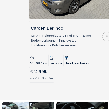
Citroën Berlingo
1.6 VTi Rolstoelauto 3+1 of 5-0 - Ruime
Bodemverlaging - Knielsysteem -
Luchtvering - Rolstoelvervoer
105.687 km
Benzine
Handgeschakeld
€ 14.999,-
v.a € 258,- p/m