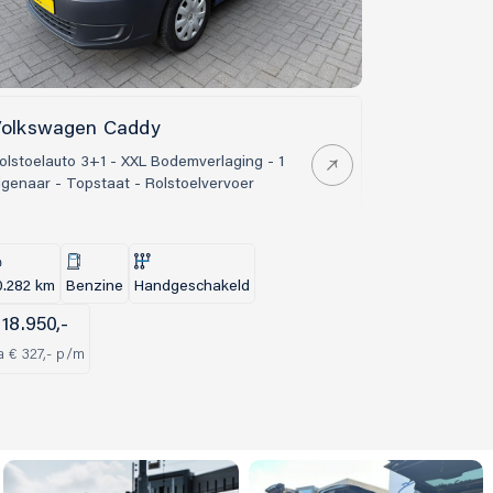
olkswagen Caddy
Volkswag
olstoelauto 3+1 - XXL Bodemverlaging - 1
2.0 TDI 140p
igenaar - Topstaat - Rolstoelvervoer
Zelfrijder , 
Onderhoude
0.282 km
Benzine
Handgeschakeld
97.916 km
D
 18.950,-
a € 327,- p/m