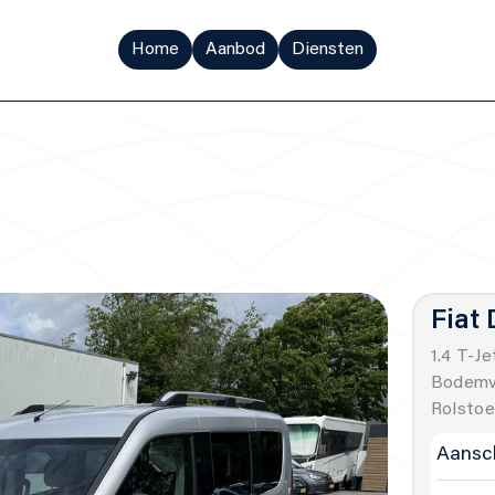
Home
Aanbod
Diensten
Fiat
1.4 T-J
Bodemve
Rolstoe
Aansch