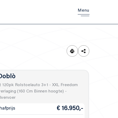
Menu
 Doblò
et 120pk Rolstoelauto 3+1 - XXL Freedom
rlaging (160 Cm Binnen hoogte) -
lvervoer
€ 16.950,-
afprijs