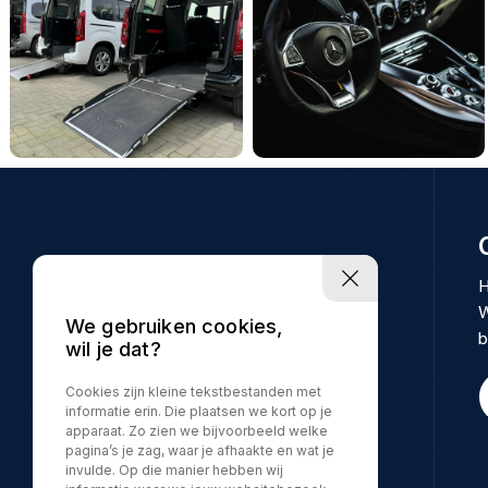
H
W
We gebruiken cookies,
b
wil je dat?
Cookies zijn kleine tekstbestanden met
informatie erin. Die plaatsen we kort op je
apparaat. Zo zien we bijvoorbeeld welke
pagina’s je zag, waar je afhaakte en wat je
invulde. Op die manier hebben wij