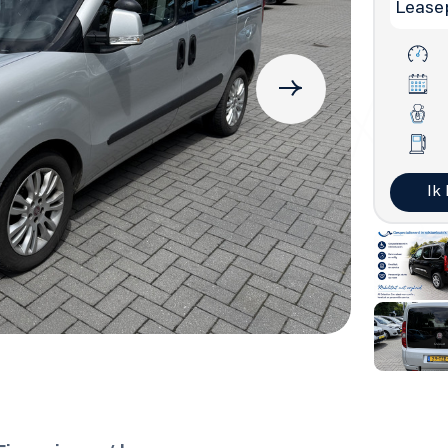
Leasep
Ik
Contact
Adres
040 298 83 45
Boschdijk
5627 AB E
info@allselectioncars.nl