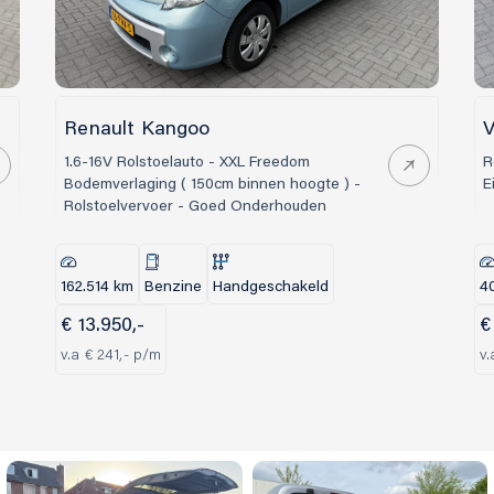
Renault Kangoo
V
1.6-16V Rolstoelauto - XXL Freedom
R
Bodemverlaging ( 150cm binnen hoogte ) -
E
Rolstoelvervoer - Goed Onderhouden
162.514 km
Benzine
Handgeschakeld
4
€ 13.950,-
€
v.a € 241,- p/m
v.