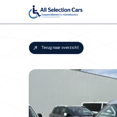
Home
Terug naar overzicht
Aanbod
Diensten
Over ons
Verkocht
Contact