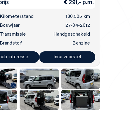
€ 291,- p.m.
rijs
Kilometerstand
130.505 km
Bouwjaar
27-04-2012
Transmissie
Handgeschakeld
Brandstof
Benzine
 heb interesse
Inruilvoorstel
Openingstijden
 878
Ma – vrij:
10.00 – 17.00 uur
indhoven
Zaterdag:
10.00 – 15.00 uur
Alleen op afspraak