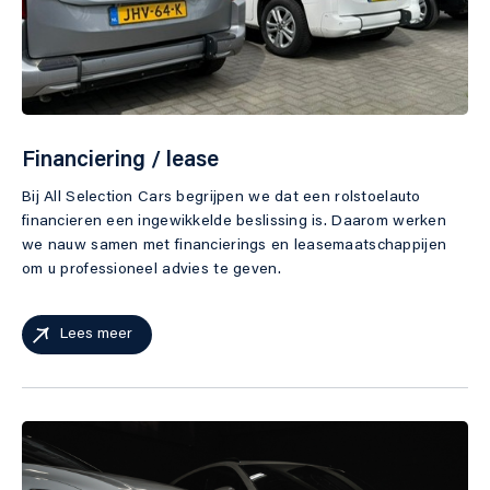
Contact
Financiering / lease
Direct contact
Bij All Selection Cars begrijpen we dat een rolstoelauto
financieren een ingewikkelde beslissing is. Daarom werken
Contact
we nauw samen met financierings en leasemaatschappijen
040 298 83 45
om u professioneel advies te geven.
info@allselectioncars.nl
Adres
Lees meer
Boschdijk 878
5627 AB Eindhoven
Openingstijden
Ma – vrij:
10.00 – 17.00 uur
Zaterdag:
10.00 – 15.00 uur
Alleen op afspraak