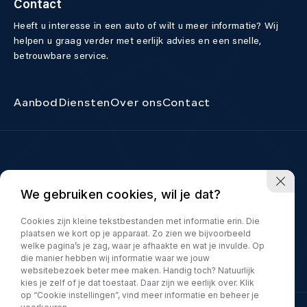
Contact
Heeft u interesse in een auto of wilt u meer informatie? Wij
helpen u graag verder met eerlijk advies en een snelle,
betrouwbare service.
Aanbod
Diensten
Over ons
Contact
Contact
Adres
040 298 83 45
Boschdijk 878
We gebruiken cookies, wil je dat?
5627 AB Eindhoven
info@allselectioncars.nl
Openingstijden
Cookies zijn kleine tekstbestanden met informatie erin. Die
Ma – vrij:
10.00 – 17.00 uur
plaatsen we kort op je apparaat. Zo zien we bijvoorbeeld
welke pagina’s je zag, waar je afhaakte en wat je invulde. Op
Zaterdag:
10.00 – 15.00 uur
die manier hebben wij informatie waar we jouw
Alleen op afspraak
websitebezoek beter mee maken. Handig toch? Natuurlijk
kies je zelf of je dat toestaat. Daar zijn we eerlijk over. Klik
op “Cookie instellingen”, vind meer informatie en beheer je