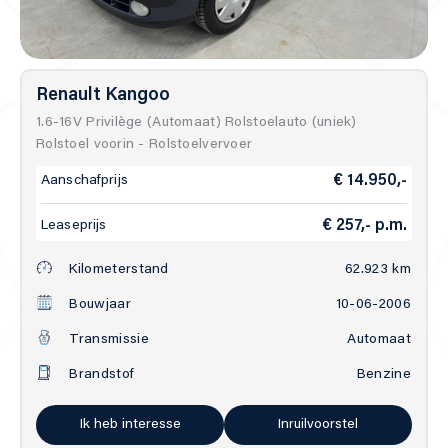
Contact
Renault Kangoo
1.6-16V Privilège (Automaat) Rolstoelauto (uniek)
Rolstoel voorin - Rolstoelvervoer
Direct contact
€ 14.950,-
Aanschafprijs
Contact
€ 257,- p.m.
Leaseprijs
040 298 83 45
info@allselectioncars.nl
Kilometerstand
62.923 km
Adres
Bouwjaar
10-06-2006
Boschdijk 878
Transmissie
Automaat
5627 AB Eindhoven
Openingstijden
Brandstof
Benzine
Ma – vrij:
10.00 – 17.00 uur
Zaterdag:
10.00 – 15.00 uur
Ik heb interesse
Inruilvoorstel
Alleen op afspraak