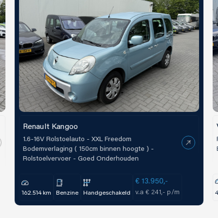
Renault Kangoo
1.6-16V Rolstoelauto - XXL Freedom
Bodemverlaging ( 150cm binnen hoogte ) -
Rolstoelvervoer - Goed Onderhouden
€ 13.950,-
v.a € 241,- p/m
162.514 km
Benzine
Handgeschakeld