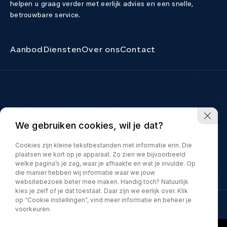
helpen u graag verder met eerlijk advies en een snelle,
betrouwbare service.
Aanbod
Diensten
Over ons
Contact
Contact
Adres
040 298 83 45
Boschdijk 878
5627 AB Eindhoven
info@allselectioncars.nl
We gebruiken cookies, wil je dat?
Openingstijden
Ma – vrij:
10.00 – 17.00 uur
Cookies zijn kleine tekstbestanden met informatie erin. Die
plaatsen we kort op je apparaat. Zo zien we bijvoorbeeld
Zaterdag:
10.00 – 15.00 uur
welke pagina’s je zag, waar je afhaakte en wat je invulde. Op
Alleen op afspraak
die manier hebben wij informatie waar we jouw
websitebezoek beter mee maken. Handig toch? Natuurlijk
kies je zelf of je dat toestaat. Daar zijn we eerlijk over. Klik
op “Cookie instellingen”, vind meer informatie en beheer je
Privacy policy
voorkeuren.