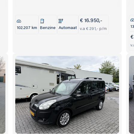
€ 16.950,-
1
102.207 km
Benzine
Automaat
v.a € 291,- p/m
€
v.