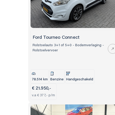
Ford Tourneo Connect
Rolstoelauto 3+1 of 5+0 - Bodemverlaging -
Rolstoelvervoer
78.514 km
Benzine
Handgeschakeld
€ 21.950,-
v.a € 377,- p/m