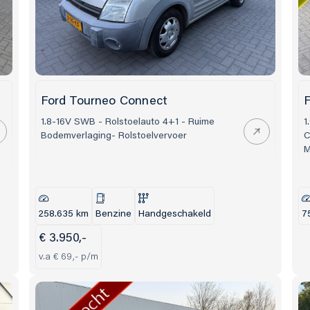
Ford Tourneo Connect
F
1.8-16V SWB - Rolstoelauto 4+1 - Ruime
1
Bodemverlaging- Rolstoelvervoer
C
M
258.635 km
Benzine
Handgeschakeld
7
€ 3.950,-
v.a € 69,- p/m