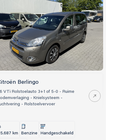
Openingstijden
 878
Ma – vrij:
10.00 – 17.00 uur
itroën Berlingo
indhoven
Zaterdag:
10.00 – 15.00 uur
.6 VTi Rolstoelauto 3+1 of 5-0 - Ruime
Alleen op afspraak
odemverlaging - Knielsysteem -
uchtvering - Rolstoelvervoer
05.687 km
Benzine
Handgeschakeld