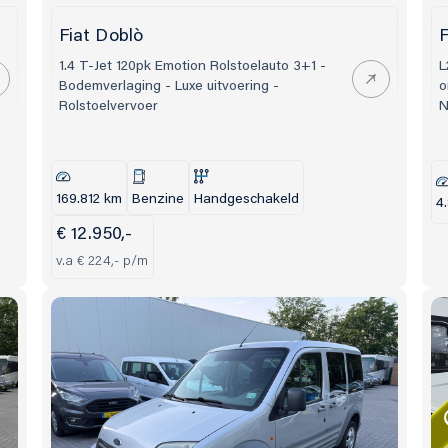
Fiat Doblò
F
1.4 T-Jet 120pk Emotion Rolstoelauto 3+1 -
L
Bodemverlaging - Luxe uitvoering -
o
Rolstoelvervoer
N
169.812 km
Benzine
Handgeschakeld
4
€ 12.950,-
v.a € 224,- p/m