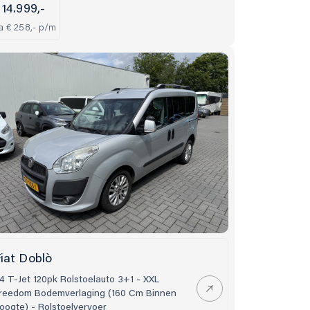
 14.999,-
.a € 258,- p/m
iat Doblò
.4 T-Jet 120pk Rolstoelauto 3+1 - XXL
reedom Bodemverlaging (160 Cm Binnen
oogte) - Rolstoelvervoer