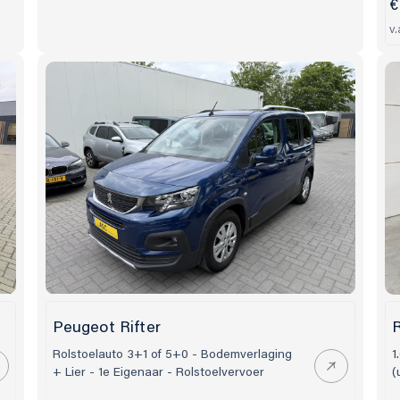
€
v.
Peugeot Rifter
R
Rolstoelauto 3+1 of 5+0 - Bodemverlaging
1
+ Lier - 1e Eigenaar - Rolstoelvervoer
(