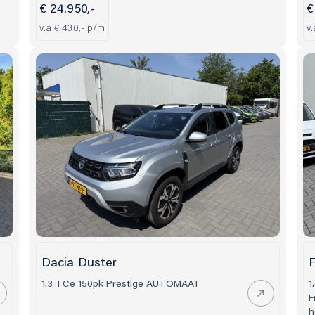
€ 24.950,-
€
v.a € 430,- p/m
v
Dacia Duster
F
1.3 TCe 150pk Prestige AUTOMAAT
1
F
h