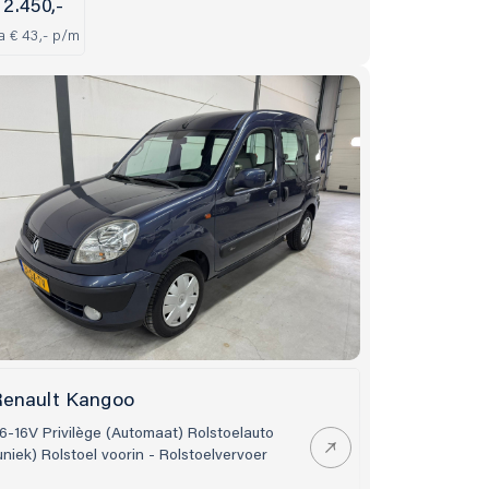
 2.450,-
a € 43,- p/m
enault Kangoo
.6-16V Privilège (Automaat) Rolstoelauto
uniek) Rolstoel voorin - Rolstoelvervoer