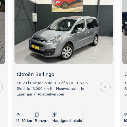
Contact
Adres
040 298 83 45
Boschdijk
Citroën Berlingo
C
5627 AB E
info@allselectioncars.nl
1.6 VTi Rolstoelauto 3+1 of 5+0 - UNIEK
1
Slechts 13.000 km !! - Nieuwstaat - 1e
B
Eigenaar - Rolstoelvervoer
L
13.182 km
Benzine
Handgeschakeld
1