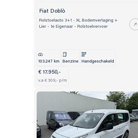
Fiat Doblò
Rolstoelauto 3+1 - XL Bodemverlaging +
Lier - 1e Eigenaar - Rolstoelvervoer
103.247 km
Benzine
Handgeschakeld
€ 17.950,-
v.a € 309,- p/m