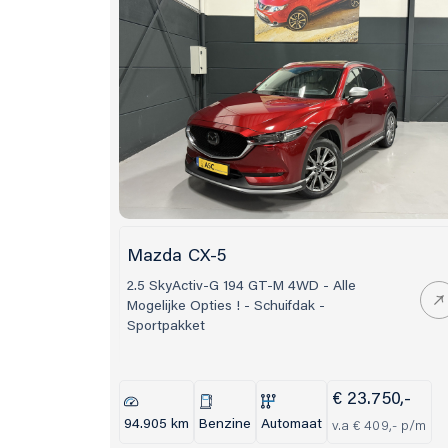
Mazda CX-5
2.5 SkyActiv-G 194 GT-M 4WD - Alle
Mogelijke Opties ! - Schuifdak -
Sportpakket
€ 23.750,-
94.905 km
Benzine
Automaat
v.a € 409,- p/m