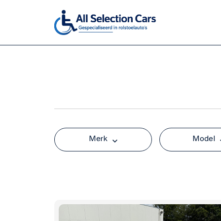
Home
Aanbod
Diensten
Merk
Model
Over ons
Verkocht
Contact