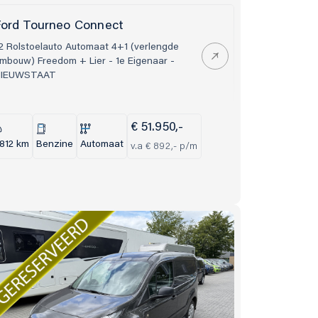
ord Tourneo Connect
2 Rolstoelauto Automaat 4+1 (verlengde
mbouw) Freedom + Lier - 1e Eigenaar -
IEUWSTAAT
€ 51.950,-
.812 km
Benzine
Automaat
v.a € 892,- p/m